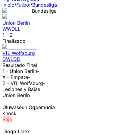
Inicio
/
Futbol
/
Bundesliga
Bundesliga
Union Berlin
W
W
D
L
L
1
-
2
Finalizado
VfL Wolfsburg
D
W
L
D
D
Resultado Final
1 -
Union Berlin
-
X - Empate
-
2 -
VfL Wolfsburg
-
Lesiones y Bajas
Union Berlin
Oluwaseun Ogbemudia
Knock
Baja
Diogo Leite