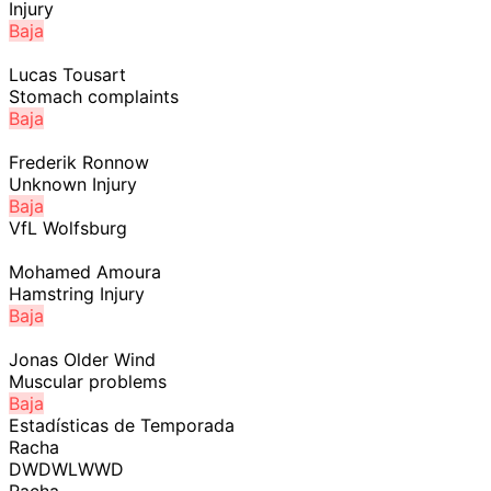
Injury
Baja
Lucas Tousart
Stomach complaints
Baja
Frederik Ronnow
Unknown Injury
Baja
VfL Wolfsburg
Mohamed Amoura
Hamstring Injury
Baja
Jonas Older Wind
Muscular problems
Baja
Estadísticas de Temporada
Racha
DWDWLWWD