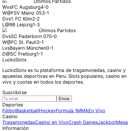
Últimos Partidos
W
vs
FC Augsburg
4-0
W
@
FSV Mainz 05
3-1
D
vs
1. FC Köln
2-2
L
@
RB Leipzig
1-3
Últimos Partidos
D
vs
SC Paderborn 07
0-0
W
@
FC St. Pauli
3-1
L
vs
Bayern München
0-1
D
@
SC Freiburg
1-1
LucksSlots
LucksSlots es tu plataforma de tragamonedas, casino y
apuestas deportivas en Peru. Slots populares, casino en
vivo y cuotas en todos los deportes.
Suscribirse
Enviar
Deportes
Fútbol
Basketball
Hockey
Formula 1
MMA
En Vivo
Casino
Tragamonedas
Casino en Vivo
Crash Games
Jackpot
Mesa
Información