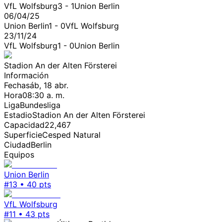
VfL Wolfsburg
3
-
1
Union Berlin
06/04/25
Union Berlin
1
-
0
VfL Wolfsburg
23/11/24
VfL Wolfsburg
1
-
0
Union Berlin
Stadion An der Alten Försterei
Información
Fecha
sáb, 18 abr.
Hora
08:30 a. m.
Liga
Bundesliga
Estadio
Stadion An der Alten Försterei
Capacidad
22,467
Superficie
Cesped Natural
Ciudad
Berlin
Equipos
Union Berlin
#
13
•
40
pts
VfL Wolfsburg
#
11
•
43
pts