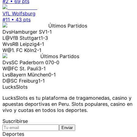
#
2
•
69
pts
VfL Wolfsburg
#
11
•
43
pts
Últimos Partidos
D
vs
Hamburger SV
1-1
L
@
VfB Stuttgart
1-3
W
vs
RB Leipzig
4-1
W
@
1. FC Köln
2-1
Últimos Partidos
D
vs
SC Paderborn 07
0-0
W
@
FC St. Pauli
3-1
L
vs
Bayern München
0-1
D
@
SC Freiburg
1-1
LucksSlots
LucksSlots es tu plataforma de tragamonedas, casino y
apuestas deportivas en Peru. Slots populares, casino en
vivo y cuotas en todos los deportes.
Suscribirse
Enviar
Deportes