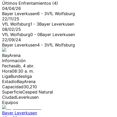
Últimos Enfrentamientos (
4
)
04/04/26
Bayer Leverkusen
6
-
3
VfL Wolfsburg
22/11/25
VfL Wolfsburg
1
-
3
Bayer Leverkusen
08/02/25
VfL Wolfsburg
0
-
0
Bayer Leverkusen
22/09/24
Bayer Leverkusen
4
-
3
VfL Wolfsburg
BayArena
Información
Fecha
sáb, 4 abr.
Hora
08:30 a. m.
Liga
Bundesliga
Estadio
BayArena
Capacidad
30,210
Superficie
Cesped Natural
Ciudad
Leverkusen
Equipos
Bayer Leverkusen