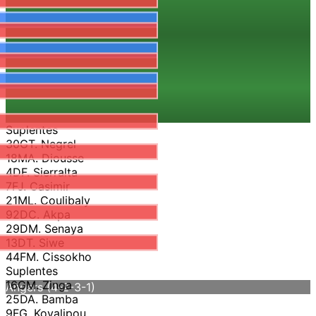
Suplentes
30
G
T. Negrel
18
M
A. Diousse
4
D
F. Sierralta
7
F
J. Casimir
21
M
L. Coulibaly
92
D
C. Akpa
29
D
M. Senaya
13
D
T. Siwe
44
F
M. Cissokho
Suplentes
16
G
M. Zinga
Angers
(4-2-3-1)
25
D
A. Bamba
9
F
G. Koyalipou