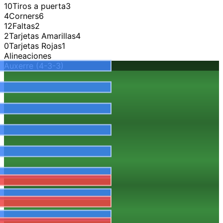
10
Tiros a puerta
3
4
Corners
6
12
Faltas
2
2
Tarjetas Amarillas
4
0
Tarjetas Rojas
1
Alineaciones
Auxerre
(4-3-3)