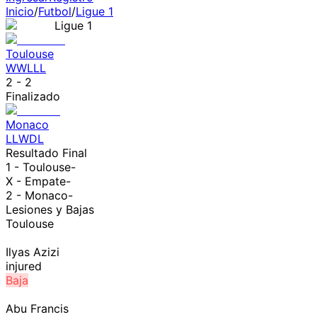
Inicio
/
Futbol
/
Ligue 1
Ligue 1
Toulouse
W
W
L
L
L
2
-
2
Finalizado
Monaco
L
L
W
D
L
Resultado Final
1 -
Toulouse
-
X - Empate
-
2 -
Monaco
-
Lesiones y Bajas
Toulouse
Ilyas Azizi
injured
Baja
Abu Francis