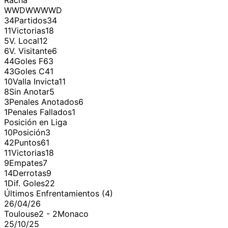
Racha
WWDWWWWD
34
Partidos
34
11
Victorias
18
5
V. Local
12
6
V. Visitante
6
44
Goles F
63
43
Goles C
41
10
Valla Invicta
11
8
Sin Anotar
5
3
Penales Anotados
6
1
Penales Fallados
1
Posición en Liga
10
Posición
3
42
Puntos
61
11
Victorias
18
9
Empates
7
14
Derrotas
9
1
Dif. Goles
22
Últimos Enfrentamientos (
4
)
26/04/26
Toulouse
2
-
2
Monaco
25/10/25