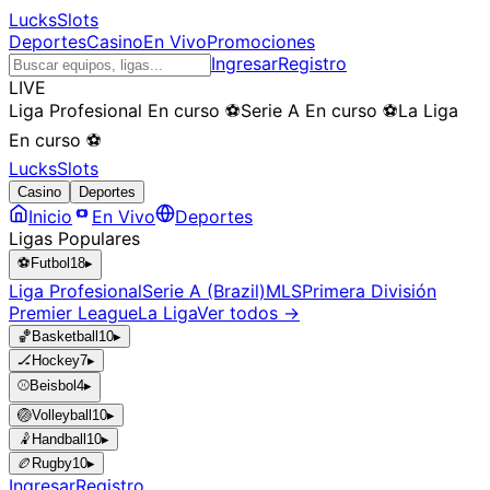
LucksSlots
Deportes
Casino
En Vivo
Promociones
Ingresar
Registro
LIVE
Liga Profesional
En curso
⚽
Serie A
En curso
⚽
La Liga
En curso
⚽
LucksSlots
Casino
Deportes
Inicio
En Vivo
Deportes
Ligas Populares
⚽
Futbol
18
▸
Liga Profesional
Serie A (Brazil)
MLS
Primera División
Premier League
La Liga
Ver todos →
🏀
Basketball
10
▸
🏒
Hockey
7
▸
⚾
Beisbol
4
▸
🏐
Volleyball
10
▸
🤾
Handball
10
▸
🏉
Rugby
10
▸
Ingresar
Registro