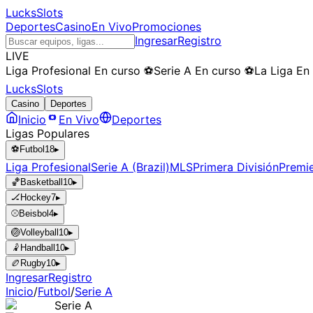
LucksSlots
Deportes
Casino
En Vivo
Promociones
Ingresar
Registro
LIVE
Liga Profesional
En curso
⚽
Serie A
En curso
⚽
La Liga
En
LucksSlots
Casino
Deportes
Inicio
En Vivo
Deportes
Ligas Populares
⚽
Futbol
18
▸
Liga Profesional
Serie A (Brazil)
MLS
Primera División
Premi
🏀
Basketball
10
▸
🏒
Hockey
7
▸
⚾
Beisbol
4
▸
🏐
Volleyball
10
▸
🤾
Handball
10
▸
🏉
Rugby
10
▸
Ingresar
Registro
Inicio
/
Futbol
/
Serie A
Serie A