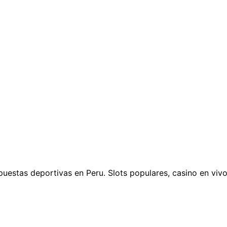
uestas deportivas en Peru. Slots populares, casino en vivo