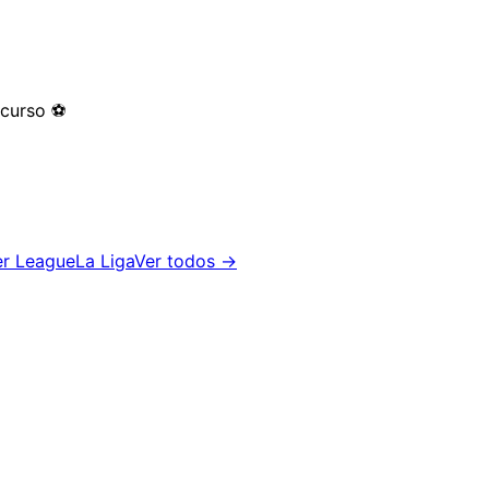
 curso
⚽
er League
La Liga
Ver todos →