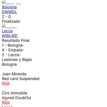
Bologna
D
W
W
D
L
2
-
0
Finalizado
Lecce
W
W
L
W
D
Resultado Final
1 -
Bologna
-
X - Empate
-
2 -
Lecce
-
Lesiones y Bajas
Bologna
Juan Miranda
Red card Suspended
Baja
Ciro Immobile
Injured Doubtful
Baja