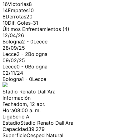
16
Victorias
8
14
Empates
10
8
Derrotas
20
10
Dif. Goles
-31
Últimos Enfrentamientos (
4
)
12/04/26
Bologna
2
-
0
Lecce
28/09/25
Lecce
2
-
2
Bologna
09/02/25
Lecce
0
-
0
Bologna
02/11/24
Bologna
1
-
0
Lecce
Stadio Renato Dall'Ara
Información
Fecha
dom, 12 abr.
Hora
08:00 a. m.
Liga
Serie A
Estadio
Stadio Renato Dall'Ara
Capacidad
39,279
Superficie
Cesped Natural