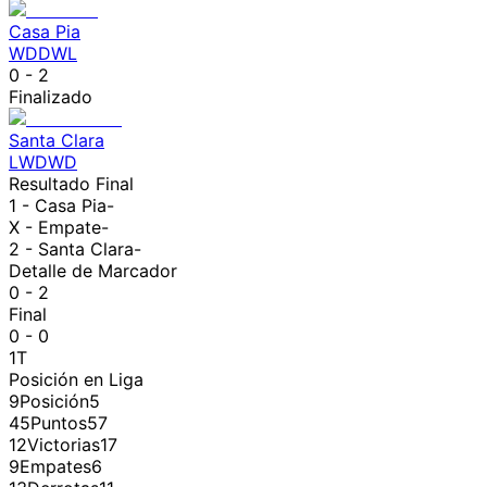
Casa Pia
W
D
D
W
L
0
-
2
Finalizado
Santa Clara
L
W
D
W
D
Resultado Final
1 -
Casa Pia
-
X - Empate
-
2 -
Santa Clara
-
Detalle de Marcador
0 - 2
Final
0 - 0
1T
Posición en Liga
9
Posición
5
45
Puntos
57
12
Victorias
17
9
Empates
6