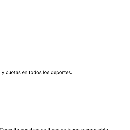
 y cuotas en todos los deportes.
Consulta nuestras políticas de
juego responsable
.