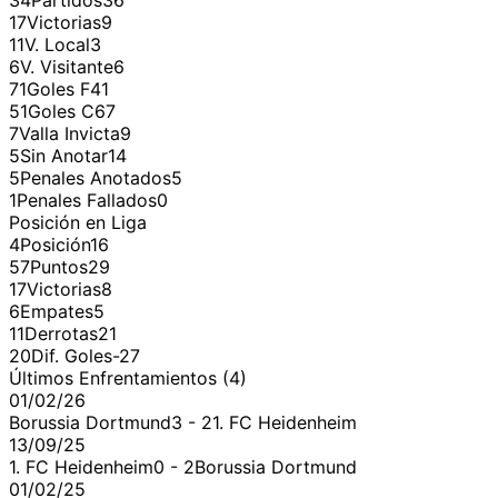
34
Partidos
36
17
Victorias
9
11
V. Local
3
6
V. Visitante
6
71
Goles F
41
51
Goles C
67
7
Valla Invicta
9
5
Sin Anotar
14
5
Penales Anotados
5
1
Penales Fallados
0
Posición en Liga
4
Posición
16
57
Puntos
29
17
Victorias
8
6
Empates
5
11
Derrotas
21
20
Dif. Goles
-27
Últimos Enfrentamientos (
4
)
01/02/26
Borussia Dortmund
3
-
2
1. FC Heidenheim
13/09/25
1. FC Heidenheim
0
-
2
Borussia Dortmund
01/02/25