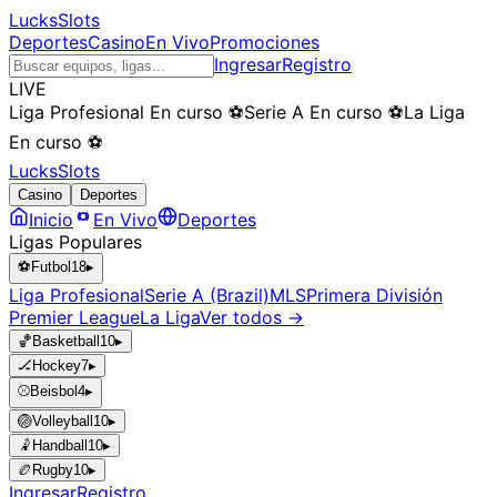
LucksSlots
Deportes
Casino
En Vivo
Promociones
Ingresar
Registro
LIVE
Liga Profesional
En curso
⚽
Serie A
En curso
⚽
La Liga
En curso
⚽
LucksSlots
Casino
Deportes
Inicio
En Vivo
Deportes
Ligas Populares
⚽
Futbol
18
▸
Liga Profesional
Serie A (Brazil)
MLS
Primera División
Premier League
La Liga
Ver todos →
🏀
Basketball
10
▸
🏒
Hockey
7
▸
⚾
Beisbol
4
▸
🏐
Volleyball
10
▸
🤾
Handball
10
▸
🏉
Rugby
10
▸
Ingresar
Registro