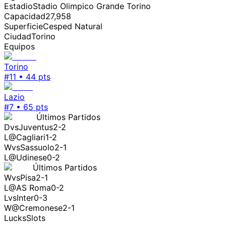
Estadio
Stadio Olimpico Grande Torino
Capacidad
27,958
Superficie
Cesped Natural
Ciudad
Torino
Equipos
Torino
#
11
•
44
pts
Lazio
#
7
•
65
pts
Últimos Partidos
D
vs
Juventus
2-2
L
@
Cagliari
1-2
W
vs
Sassuolo
2-1
L
@
Udinese
0-2
Últimos Partidos
W
vs
Pisa
2-1
L
@
AS Roma
0-2
L
vs
Inter
0-3
W
@
Cremonese
2-1
LucksSlots