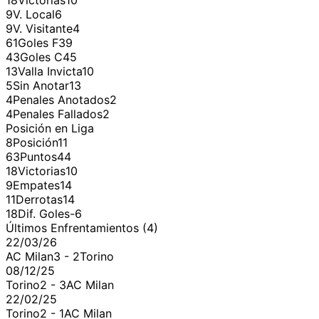
18
Victorias
10
9
V. Local
6
9
V. Visitante
4
61
Goles F
39
43
Goles C
45
13
Valla Invicta
10
5
Sin Anotar
13
4
Penales Anotados
2
4
Penales Fallados
2
Posición en Liga
8
Posición
11
63
Puntos
44
18
Victorias
10
9
Empates
14
11
Derrotas
14
18
Dif. Goles
-6
Últimos Enfrentamientos (
4
)
22/03/26
AC Milan
3
-
2
Torino
08/12/25
Torino
2
-
3
AC Milan
22/02/25
Torino
2
-
1
AC Milan