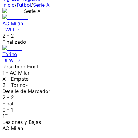
Inicio
/
Futbol
/
Serie A
Serie A
AC Milan
L
W
L
L
D
2
-
2
Finalizado
Torino
D
L
W
L
D
Resultado Final
1 -
AC Milan
-
X - Empate
-
2 -
Torino
-
Detalle de Marcador
2 - 2
Final
0 - 1
1T
Lesiones y Bajas
AC Milan