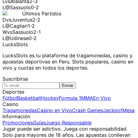
L
vs
Atalanta
2-3
L
@
Sassuolo
0-2
Últimos Partidos
D
vs
Juventus
2-2
L
@
Cagliari
1-2
W
vs
Sassuolo
2-1
L
@
Udinese
0-2
LucksSlots
LucksSlots es tu plataforma de tragamonedas, casino y
apuestas deportivas en Peru. Slots populares, casino en
vivo y cuotas en todos los deportes.
Suscribirse
Enviar
Deportes
Fútbol
Basketball
Hockey
Formula 1
MMA
En Vivo
Casino
Tragamonedas
Casino en Vivo
Crash Games
Jackpot
Mesa
Información
Promociones
Guías
Juego Responsable
Jugar puede ser adictivo. Juega con responsabilidad.
Solo para mayores de 18 años. Las apuestas conllevan