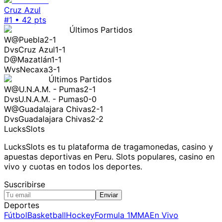
Cruz Azul
#
1
•
42
pts
Últimos Partidos
W
@
Puebla
2-1
D
vs
Cruz Azul
1-1
D
@
Mazatlán
1-1
W
vs
Necaxa
3-1
Últimos Partidos
W
@
U.N.A.M. - Pumas
2-1
D
vs
U.N.A.M. - Pumas
0-0
W
@
Guadalajara Chivas
2-1
D
vs
Guadalajara Chivas
2-2
LucksSlots
LucksSlots es tu plataforma de tragamonedas, casino y
apuestas deportivas en Peru. Slots populares, casino en
vivo y cuotas en todos los deportes.
Suscribirse
Enviar
Deportes
Fútbol
Basketball
Hockey
Formula 1
MMA
En Vivo