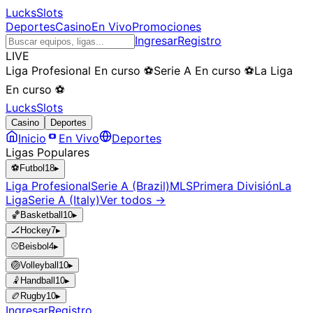
LucksSlots
Deportes
Casino
En Vivo
Promociones
Ingresar
Registro
LIVE
Liga Profesional
En curso
⚽
Serie A
En curso
⚽
La Liga
En curso
⚽
LucksSlots
Casino
Deportes
Inicio
En Vivo
Deportes
Ligas Populares
⚽
Futbol
18
▸
Liga Profesional
Serie A (Brazil)
MLS
Primera División
La
Liga
Serie A (Italy)
Ver todos →
🏀
Basketball
10
▸
🏒
Hockey
7
▸
⚾
Beisbol
4
▸
🏐
Volleyball
10
▸
🤾
Handball
10
▸
🏉
Rugby
10
▸
Ingresar
Registro