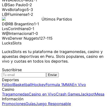
W
vs
Atletico-MG
2-1
L
@
Sao Paulo
0-2
W
vs
Botafogo
5-3
L
@
Fluminense
1-2
Últimos Partidos
D
@
RB Bragantino
1-1
L
vs
Corinthians
0-1
W
@
Internacional
1-0
W
vs
Denver Nuggets
127-115
LucksSlots
LucksSlots es tu plataforma de tragamonedas, casino y
apuestas deportivas en Peru. Slots populares, casino en
vivo y cuotas en todos los deportes.
Suscribirse
Enviar
Deportes
Fútbol
Basketball
Hockey
Formula 1
MMA
En Vivo
Casino
Tragamonedas
Casino en Vivo
Crash Games
Jackpot
Mesa
Información
Promociones
Guías
Juego Responsable