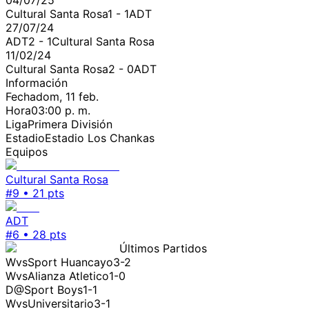
04/07/25
Cultural Santa Rosa
1
-
1
ADT
27/07/24
ADT
2
-
1
Cultural Santa Rosa
11/02/24
Cultural Santa Rosa
2
-
0
ADT
Información
Fecha
dom, 11 feb.
Hora
03:00 p. m.
Liga
Primera División
Estadio
Estadio Los Chankas
Equipos
Cultural Santa Rosa
#
9
•
21
pts
ADT
#
6
•
28
pts
Últimos Partidos
W
vs
Sport Huancayo
3-2
W
vs
Alianza Atletico
1-0
D
@
Sport Boys
1-1
W
vs
Universitario
3-1