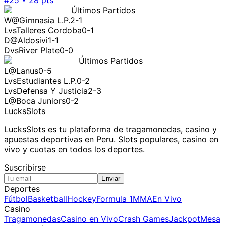
#
25
•
28
pts
Últimos Partidos
W
@
Gimnasia L.P.
2-1
L
vs
Talleres Cordoba
0-1
D
@
Aldosivi
1-1
D
vs
River Plate
0-0
Últimos Partidos
L
@
Lanus
0-5
L
vs
Estudiantes L.P.
0-2
L
vs
Defensa Y Justicia
2-3
L
@
Boca Juniors
0-2
LucksSlots
LucksSlots es tu plataforma de tragamonedas, casino y
apuestas deportivas en Peru. Slots populares, casino en
vivo y cuotas en todos los deportes.
Suscribirse
Enviar
Deportes
Fútbol
Basketball
Hockey
Formula 1
MMA
En Vivo
Casino
Tragamonedas
Casino en Vivo
Crash Games
Jackpot
Mesa