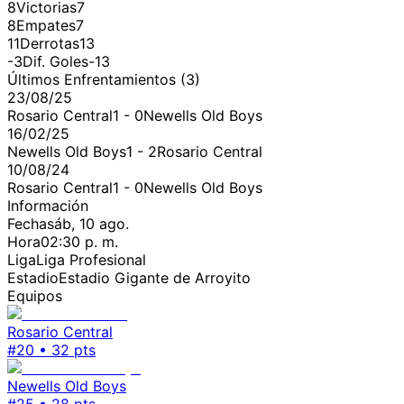
8
Victorias
7
8
Empates
7
11
Derrotas
13
-3
Dif. Goles
-13
Últimos Enfrentamientos (
3
)
23/08/25
Rosario Central
1
-
0
Newells Old Boys
16/02/25
Newells Old Boys
1
-
2
Rosario Central
10/08/24
Rosario Central
1
-
0
Newells Old Boys
Información
Fecha
sáb, 10 ago.
Hora
02:30 p. m.
Liga
Liga Profesional
Estadio
Estadio Gigante de Arroyito
Equipos
Rosario Central
#
20
•
32
pts
Newells Old Boys