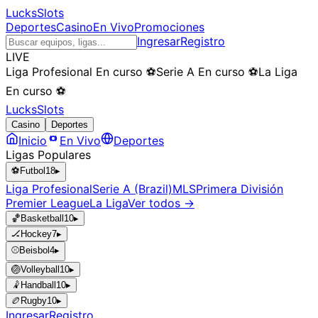
LucksSlots
Deportes
Casino
En Vivo
Promociones
Ingresar
Registro
LIVE
Liga Profesional
En curso
⚽
Serie A
En curso
⚽
La Liga
En curso
⚽
LucksSlots
Casino
Deportes
Inicio
En Vivo
Deportes
Ligas Populares
⚽
Futbol
18
▸
Liga Profesional
Serie A (Brazil)
MLS
Primera División
Premier League
La Liga
Ver todos →
🏀
Basketball
10
▸
🏒
Hockey
7
▸
⚾
Beisbol
4
▸
🏐
Volleyball
10
▸
🤾
Handball
10
▸
🏉
Rugby
10
▸
Ingresar
Registro