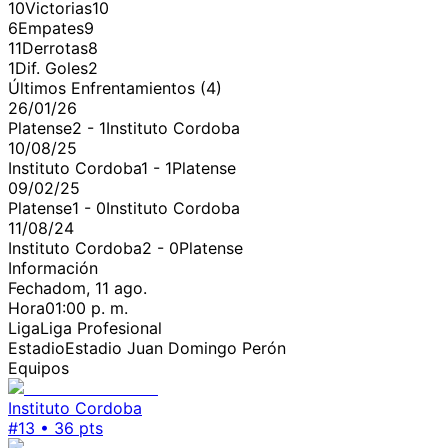
10
Victorias
10
6
Empates
9
11
Derrotas
8
1
Dif. Goles
2
Últimos Enfrentamientos (
4
)
26/01/26
Platense
2
-
1
Instituto Cordoba
10/08/25
Instituto Cordoba
1
-
1
Platense
09/02/25
Platense
1
-
0
Instituto Cordoba
11/08/24
Instituto Cordoba
2
-
0
Platense
Información
Fecha
dom, 11 ago.
Hora
01:00 p. m.
Liga
Liga Profesional
Estadio
Estadio Juan Domingo Perón
Equipos
Instituto Cordoba
#
13
•
36
pts