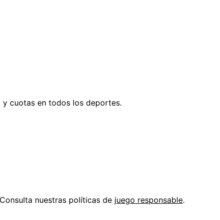
 y cuotas en todos los deportes.
Consulta nuestras políticas de
juego responsable
.