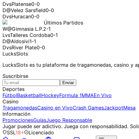
D
vs
Platense
0-0
D
@
Velez Sarsfield
0-0
D
vs
Huracan
0-0
Últimos Partidos
W
@
Gimnasia L.P.
2-1
L
vs
Talleres Cordoba
0-1
D
@
Aldosivi
1-1
D
vs
River Plate
0-0
LucksSlots
LucksSlots es tu plataforma de tragamonedas, casino y ap
Suscribirse
Enviar
Deportes
Fútbol
Basketball
Hockey
Formula 1
MMA
En Vivo
Casino
Tragamonedas
Casino en Vivo
Crash Games
Jackpot
Mesa
Información
Promociones
Guías
Juego Responsable
Jugar puede ser adictivo. Juega con responsabilidad. Sol
SSL
18+
Licenciado