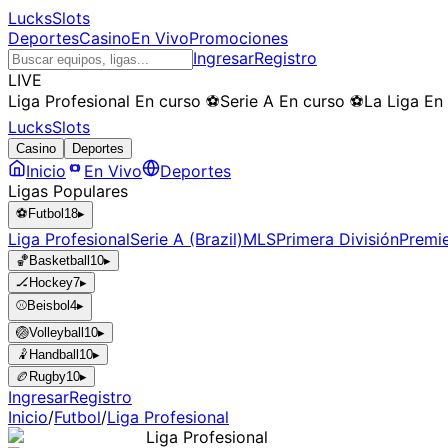
LucksSlots
Deportes
Casino
En Vivo
Promociones
Ingresar
Registro
LIVE
Liga Profesional
En curso
⚽
Serie A
En curso
⚽
La Liga
En
LucksSlots
Casino
Deportes
Inicio
En Vivo
Deportes
Ligas Populares
⚽
Futbol
18
▸
Liga Profesional
Serie A (Brazil)
MLS
Primera División
Premi
🏀
Basketball
10
▸
🏒
Hockey
7
▸
⚾
Beisbol
4
▸
🏐
Volleyball
10
▸
🤾
Handball
10
▸
🏉
Rugby
10
▸
Ingresar
Registro
Inicio
/
Futbol
/
Liga Profesional
Liga Profesional