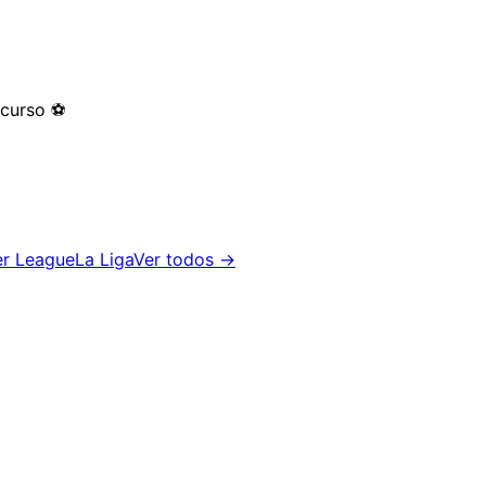
 curso
⚽
er League
La Liga
Ver todos →