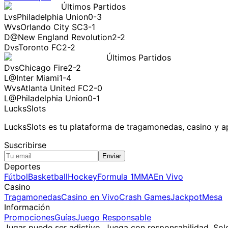
Últimos Partidos
L
vs
Philadelphia Union
0-3
W
vs
Orlando City SC
3-1
D
@
New England Revolution
2-2
D
vs
Toronto FC
2-2
Últimos Partidos
D
vs
Chicago Fire
2-2
L
@
Inter Miami
1-4
W
vs
Atlanta United FC
2-0
L
@
Philadelphia Union
0-1
LucksSlots
LucksSlots es tu plataforma de tragamonedas, casino y ap
Suscribirse
Enviar
Deportes
Fútbol
Basketball
Hockey
Formula 1
MMA
En Vivo
Casino
Tragamonedas
Casino en Vivo
Crash Games
Jackpot
Mesa
Información
Promociones
Guías
Juego Responsable
Jugar puede ser adictivo. Juega con responsabilidad. Sol