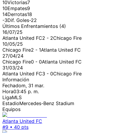
10
Victorias
7
10
Empates
9
14
Derrotas
18
-3
Dif. Goles
-22
Últimos Enfrentamientos (
4
)
16/07/25
Atlanta United FC
2
-
2
Chicago Fire
10/05/25
Chicago Fire
2
-
1
Atlanta United FC
27/04/24
Chicago Fire
0
-
0
Atlanta United FC
31/03/24
Atlanta United FC
3
-
0
Chicago Fire
Información
Fecha
dom, 31 mar.
Hora
03:45 p. m.
Liga
MLS
Estadio
Mercedes-Benz Stadium
Equipos
Atlanta United FC
#
9
•
40
pts