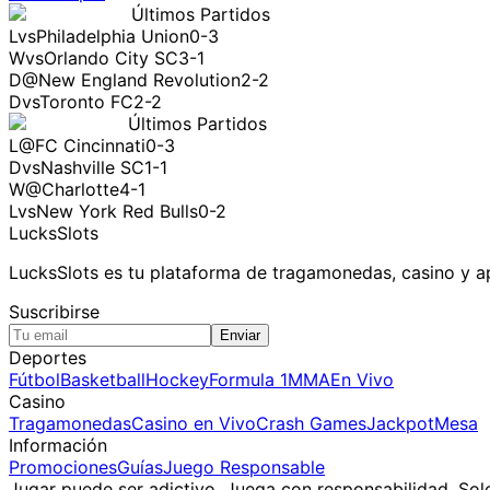
Últimos Partidos
L
vs
Philadelphia Union
0-3
W
vs
Orlando City SC
3-1
D
@
New England Revolution
2-2
D
vs
Toronto FC
2-2
Últimos Partidos
L
@
FC Cincinnati
0-3
D
vs
Nashville SC
1-1
W
@
Charlotte
4-1
L
vs
New York Red Bulls
0-2
LucksSlots
LucksSlots es tu plataforma de tragamonedas, casino y ap
Suscribirse
Enviar
Deportes
Fútbol
Basketball
Hockey
Formula 1
MMA
En Vivo
Casino
Tragamonedas
Casino en Vivo
Crash Games
Jackpot
Mesa
Información
Promociones
Guías
Juego Responsable
Jugar puede ser adictivo. Juega con responsabilidad. Sol