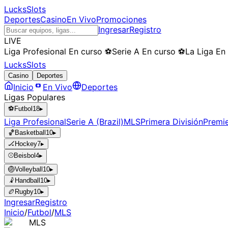
LucksSlots
Deportes
Casino
En Vivo
Promociones
Ingresar
Registro
LIVE
Liga Profesional
En curso
⚽
Serie A
En curso
⚽
La Liga
En
LucksSlots
Casino
Deportes
Inicio
En Vivo
Deportes
Ligas Populares
⚽
Futbol
18
▸
Liga Profesional
Serie A (Brazil)
MLS
Primera División
Premi
🏀
Basketball
10
▸
🏒
Hockey
7
▸
⚾
Beisbol
4
▸
🏐
Volleyball
10
▸
🤾
Handball
10
▸
🏉
Rugby
10
▸
Ingresar
Registro
Inicio
/
Futbol
/
MLS
MLS