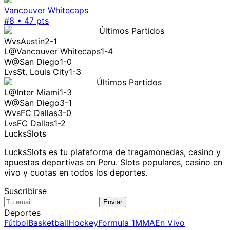
Vancouver Whitecaps
#
8
•
47
pts
Últimos Partidos
W
vs
Austin
2-1
L
@
Vancouver Whitecaps
1-4
W
@
San Diego
1-0
L
vs
St. Louis City
1-3
Últimos Partidos
L
@
Inter Miami
1-3
W
@
San Diego
3-1
W
vs
FC Dallas
3-0
L
vs
FC Dallas
1-2
LucksSlots
LucksSlots es tu plataforma de tragamonedas, casino y
apuestas deportivas en Peru. Slots populares, casino en
vivo y cuotas en todos los deportes.
Suscribirse
Enviar
Deportes
Fútbol
Basketball
Hockey
Formula 1
MMA
En Vivo