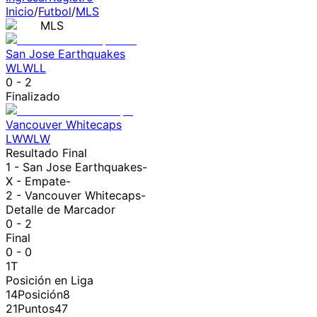
Inicio
/
Futbol
/
MLS
MLS
San Jose Earthquakes
W
L
W
L
L
0
-
2
Finalizado
Vancouver Whitecaps
L
W
W
L
W
Resultado Final
1 -
San Jose Earthquakes
-
X - Empate
-
2 -
Vancouver Whitecaps
-
Detalle de Marcador
0 - 2
Final
0 - 0
1T
Posición en Liga
14
Posición
8
21
Puntos
47