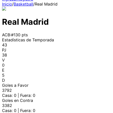
Inicio
/
Basketball
/
Real Madrid
Real Madrid
ACB
:
#
1
30
pts
Estadísticas de Temporada
43
PJ
38
V
0
E
5
D
Goles a Favor
3792
Casa:
0
| Fuera:
0
Goles en Contra
3382
Casa:
0
| Fuera:
0