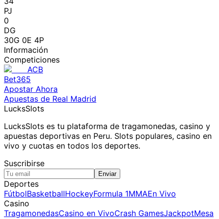
34
PJ
0
DG
30
G
0
E
4
P
Información
Competiciones
ACB
Bet365
Apostar Ahora
Apuestas de
Real Madrid
LucksSlots
LucksSlots es tu plataforma de tragamonedas, casino y
apuestas deportivas en Peru. Slots populares, casino en
vivo y cuotas en todos los deportes.
Suscribirse
Enviar
Deportes
Fútbol
Basketball
Hockey
Formula 1
MMA
En Vivo
Casino
Tragamonedas
Casino en Vivo
Crash Games
Jackpot
Mesa