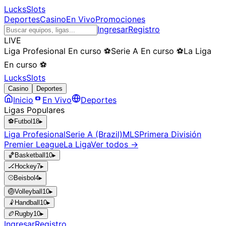
LucksSlots
Deportes
Casino
En Vivo
Promociones
Ingresar
Registro
LIVE
Liga Profesional
En curso
⚽
Serie A
En curso
⚽
La Liga
En curso
⚽
LucksSlots
Casino
Deportes
Inicio
En Vivo
Deportes
Ligas Populares
⚽
Futbol
18
▸
Liga Profesional
Serie A (Brazil)
MLS
Primera División
Premier League
La Liga
Ver todos →
🏀
Basketball
10
▸
🏒
Hockey
7
▸
⚾
Beisbol
4
▸
🏐
Volleyball
10
▸
🤾
Handball
10
▸
🏉
Rugby
10
▸
Ingresar
Registro