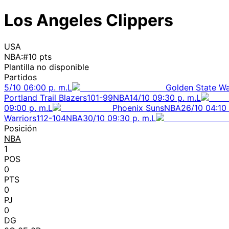
Los Angeles Clippers
USA
NBA
:
#
1
0
pts
Plantilla no disponible
Partidos
5/10
06:00 p. m.
L
Golden State Wa
Portland Trail Blazers
101-99
NBA
14/10
09:30 p. m.
L
09:00 p. m.
L
Phoenix Suns
NBA
26/10
04:10 
Warriors
112-104
NBA
30/10
09:30 p. m.
L
Posición
NBA
1
POS
0
PTS
0
PJ
0
DG