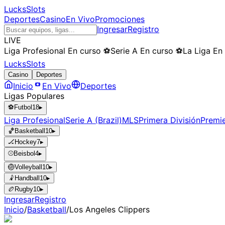
LucksSlots
Deportes
Casino
En Vivo
Promociones
Ingresar
Registro
LIVE
Liga Profesional
En curso
⚽
Serie A
En curso
⚽
La Liga
En
LucksSlots
Casino
Deportes
Inicio
En Vivo
Deportes
Ligas Populares
⚽
Futbol
18
▸
Liga Profesional
Serie A (Brazil)
MLS
Primera División
Premi
🏀
Basketball
10
▸
🏒
Hockey
7
▸
⚾
Beisbol
4
▸
🏐
Volleyball
10
▸
🤾
Handball
10
▸
🏉
Rugby
10
▸
Ingresar
Registro
Inicio
/
Basketball
/
Los Angeles Clippers