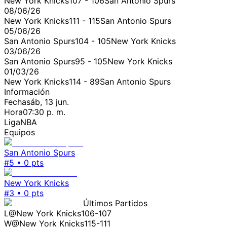
New York Knicks
107
-
106
San Antonio Spurs
08/06/26
New York Knicks
111
-
115
San Antonio Spurs
05/06/26
San Antonio Spurs
104
-
105
New York Knicks
03/06/26
San Antonio Spurs
95
-
105
New York Knicks
01/03/26
New York Knicks
114
-
89
San Antonio Spurs
Información
Fecha
sáb, 13 jun.
Hora
07:30 p. m.
Liga
NBA
Equipos
San Antonio Spurs
#
5
•
0
pts
New York Knicks
#
3
•
0
pts
Últimos Partidos
L
@
New York Knicks
106-107
W
@
New York Knicks
115-111