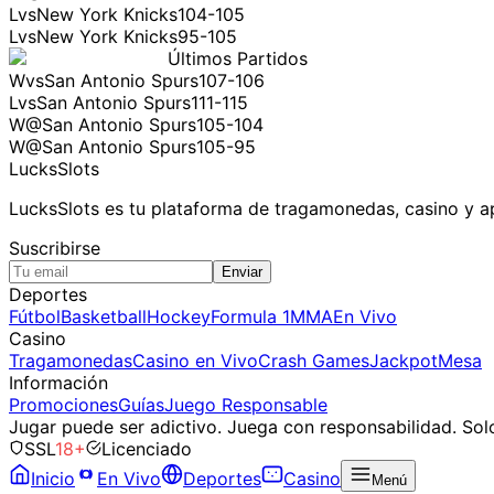
L
vs
New York Knicks
104-105
L
vs
New York Knicks
95-105
Últimos Partidos
W
vs
San Antonio Spurs
107-106
L
vs
San Antonio Spurs
111-115
W
@
San Antonio Spurs
105-104
W
@
San Antonio Spurs
105-95
LucksSlots
LucksSlots es tu plataforma de tragamonedas, casino y ap
Suscribirse
Enviar
Deportes
Fútbol
Basketball
Hockey
Formula 1
MMA
En Vivo
Casino
Tragamonedas
Casino en Vivo
Crash Games
Jackpot
Mesa
Información
Promociones
Guías
Juego Responsable
Jugar puede ser adictivo. Juega con responsabilidad. Sol
SSL
18+
Licenciado
Inicio
En Vivo
Deportes
Casino
Menú