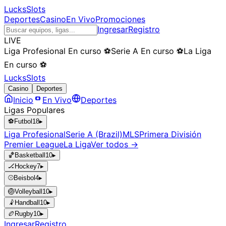
LucksSlots
Deportes
Casino
En Vivo
Promociones
Ingresar
Registro
LIVE
Liga Profesional
En curso
⚽
Serie A
En curso
⚽
La Liga
En curso
⚽
LucksSlots
Casino
Deportes
Inicio
En Vivo
Deportes
Ligas Populares
⚽
Futbol
18
▸
Liga Profesional
Serie A (Brazil)
MLS
Primera División
Premier League
La Liga
Ver todos →
🏀
Basketball
10
▸
🏒
Hockey
7
▸
⚾
Beisbol
4
▸
🏐
Volleyball
10
▸
🤾
Handball
10
▸
🏉
Rugby
10
▸
Ingresar
Registro