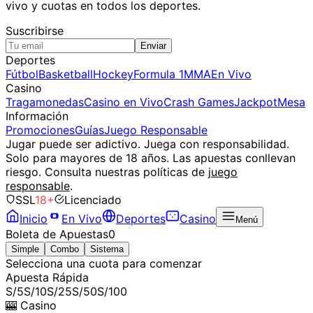
vivo y cuotas en todos los deportes.
Suscribirse
Enviar
Deportes
Fútbol
Basketball
Hockey
Formula 1
MMA
En Vivo
Casino
Tragamonedas
Casino en Vivo
Crash Games
Jackpot
Mesa
Información
Promociones
Guías
Juego Responsable
Jugar puede ser adictivo. Juega con responsabilidad.
Solo para mayores de 18 años. Las apuestas conllevan
riesgo. Consulta nuestras políticas de
juego
responsable
.
SSL
18+
Licenciado
Inicio
En Vivo
Deportes
Casino
Menú
Boleta de Apuestas
0
Simple
Combo
Sistema
Selecciona una cuota para comenzar
Apuesta Rápida
S/5
S/10
S/25
S/50
S/100
🎰 Casino