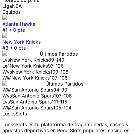
Hora
05:00 p. m.
Liga
NBA
Equipos
Atlanta Hawks
#
1
•
0
pts
New York Knicks
#
3
•
0
pts
Últimos Partidos
L
vs
New York Knicks
89-140
L
@
New York Knicks
97-126
W
vs
New York Knicks
109-108
W
@
New York Knicks
107-106
Últimos Partidos
W
@
San Antonio Spurs
94-90
W
vs
San Antonio Spurs
107-106
L
vs
San Antonio Spurs
111-115
W
@
San Antonio Spurs
105-104
LucksSlots
LucksSlots es tu plataforma de tragamonedas, casino y
apuestas deportivas en Peru. Slots populares, casino en