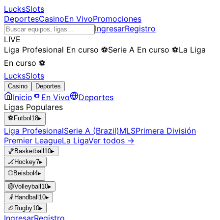
LucksSlots
Deportes
Casino
En Vivo
Promociones
Ingresar
Registro
LIVE
Liga Profesional
En curso
⚽
Serie A
En curso
⚽
La Liga
En curso
⚽
LucksSlots
Casino
Deportes
Inicio
En Vivo
Deportes
Ligas Populares
⚽
Futbol
18
▸
Liga Profesional
Serie A (Brazil)
MLS
Primera División
Premier League
La Liga
Ver todos →
🏀
Basketball
10
▸
🏒
Hockey
7
▸
⚾
Beisbol
4
▸
🏐
Volleyball
10
▸
🤾
Handball
10
▸
🏉
Rugby
10
▸
Ingresar
Registro