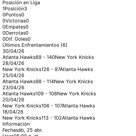
Posición en Liga
1
Posición
3
0
Puntos
0
0
Victorias
0
0
Empates
0
0
Derrotas
0
0
Dif. Goles
0
Últimos Enfrentamientos (
6
)
30/04/26
Atlanta Hawks
89
-
140
New York Knicks
28/04/26
New York Knicks
126
-
97
Atlanta Hawks
25/04/26
Atlanta Hawks
98
-
114
New York Knicks
23/04/26
Atlanta Hawks
109
-
108
New York Knicks
20/04/26
New York Knicks
106
-
107
Atlanta Hawks
18/04/26
New York Knicks
113
-
102
Atlanta Hawks
Información
Fecha
sáb, 25 abr.