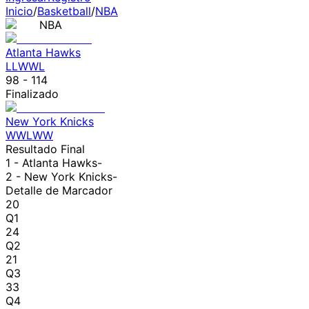
Inicio
/
Basketball
/
NBA
NBA
Atlanta Hawks
L
L
W
W
L
98
-
114
Finalizado
New York Knicks
W
W
L
W
W
Resultado Final
1 -
Atlanta Hawks
-
2 -
New York Knicks
-
Detalle de Marcador
20
Q1
24
Q2
21
Q3
33
Q4