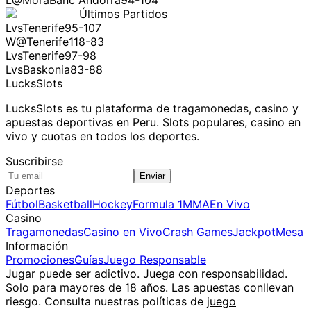
L
@
MoraBanc Andorra
94-104
Últimos Partidos
L
vs
Tenerife
95-107
W
@
Tenerife
118-83
L
vs
Tenerife
97-98
L
vs
Baskonia
83-88
LucksSlots
LucksSlots es tu plataforma de tragamonedas, casino y
apuestas deportivas en Peru. Slots populares, casino en
vivo y cuotas en todos los deportes.
Suscribirse
Enviar
Deportes
Fútbol
Basketball
Hockey
Formula 1
MMA
En Vivo
Casino
Tragamonedas
Casino en Vivo
Crash Games
Jackpot
Mesa
Información
Promociones
Guías
Juego Responsable
Jugar puede ser adictivo. Juega con responsabilidad.
Solo para mayores de 18 años. Las apuestas conllevan
riesgo. Consulta nuestras políticas de
juego