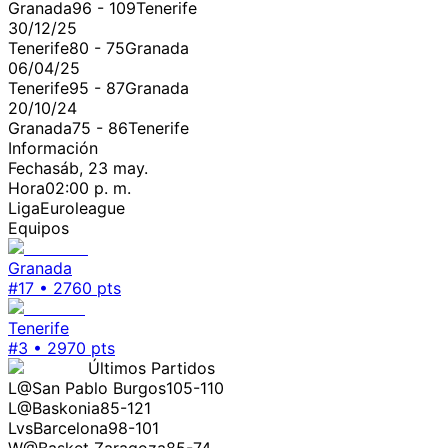
Granada
96
-
109
Tenerife
30/12/25
Tenerife
80
-
75
Granada
06/04/25
Tenerife
95
-
87
Granada
20/10/24
Granada
75
-
86
Tenerife
Información
Fecha
sáb, 23 may.
Hora
02:00 p. m.
Liga
Euroleague
Equipos
Granada
#
17
•
2760
pts
Tenerife
#
3
•
2970
pts
Últimos Partidos
L
@
San Pablo Burgos
105-110
L
@
Baskonia
85-121
L
vs
Barcelona
98-101