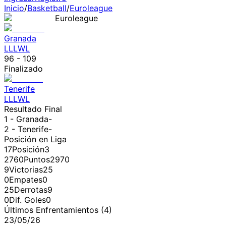
Inicio
/
Basketball
/
Euroleague
Euroleague
Granada
L
L
L
W
L
96
-
109
Finalizado
Tenerife
L
L
L
W
L
Resultado Final
1 -
Granada
-
2 -
Tenerife
-
Posición en Liga
17
Posición
3
2760
Puntos
2970
9
Victorias
25
0
Empates
0
25
Derrotas
9
0
Dif. Goles
0
Últimos Enfrentamientos (
4
)
23/05/26