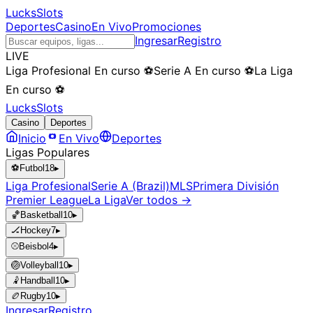
LucksSlots
Deportes
Casino
En Vivo
Promociones
Ingresar
Registro
LIVE
Liga Profesional
En curso
⚽
Serie A
En curso
⚽
La Liga
En curso
⚽
LucksSlots
Casino
Deportes
Inicio
En Vivo
Deportes
Ligas Populares
⚽
Futbol
18
▸
Liga Profesional
Serie A (Brazil)
MLS
Primera División
Premier League
La Liga
Ver todos →
🏀
Basketball
10
▸
🏒
Hockey
7
▸
⚾
Beisbol
4
▸
🏐
Volleyball
10
▸
🤾
Handball
10
▸
🏉
Rugby
10
▸
Ingresar
Registro