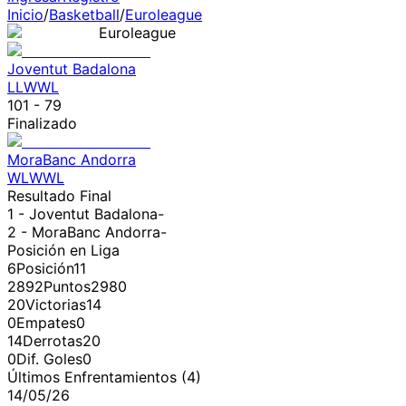
Inicio
/
Basketball
/
Euroleague
Euroleague
Joventut Badalona
L
L
W
W
L
101
-
79
Finalizado
MoraBanc Andorra
W
L
W
W
L
Resultado Final
1 -
Joventut Badalona
-
2 -
MoraBanc Andorra
-
Posición en Liga
6
Posición
11
2892
Puntos
2980
20
Victorias
14
0
Empates
0
14
Derrotas
20
0
Dif. Goles
0
Últimos Enfrentamientos (
4
)
14/05/26