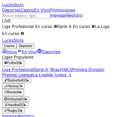
LucksSlots
Deportes
Casino
En Vivo
Promociones
Ingresar
Registro
LIVE
Liga Profesional
En curso
⚽
Serie A
En curso
⚽
La Liga
En curso
⚽
LucksSlots
Casino
Deportes
Inicio
En Vivo
Deportes
Ligas Populares
⚽
Futbol
18
▸
Liga Profesional
Serie A (Brazil)
MLS
Primera División
Premier League
La Liga
Ver todos →
🏀
Basketball
10
▸
🏒
Hockey
7
▸
⚾
Beisbol
4
▸
🏐
Volleyball
10
▸
🤾
Handball
10
▸
🏉
Rugby
10
▸
Ingresar
Registro