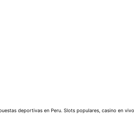
uestas deportivas en Peru. Slots populares, casino en vivo