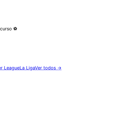
 curso
⚽
er League
La Liga
Ver todos →