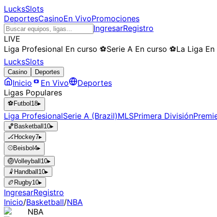
LucksSlots
Deportes
Casino
En Vivo
Promociones
Ingresar
Registro
LIVE
Liga Profesional
En curso
⚽
Serie A
En curso
⚽
La Liga
En
LucksSlots
Casino
Deportes
Inicio
En Vivo
Deportes
Ligas Populares
⚽
Futbol
18
▸
Liga Profesional
Serie A (Brazil)
MLS
Primera División
Premi
🏀
Basketball
10
▸
🏒
Hockey
7
▸
⚾
Beisbol
4
▸
🏐
Volleyball
10
▸
🤾
Handball
10
▸
🏉
Rugby
10
▸
Ingresar
Registro
Inicio
/
Basketball
/
NBA
NBA