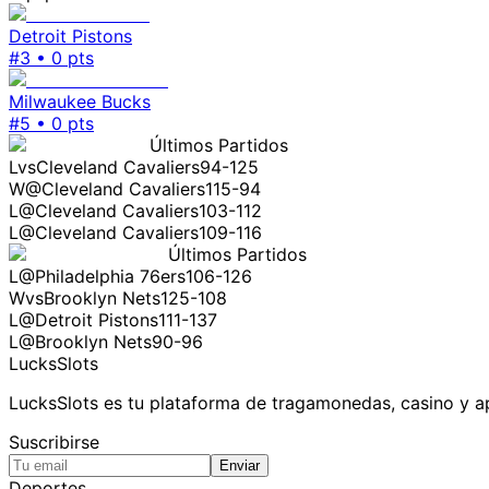
Detroit Pistons
#
3
•
0
pts
Milwaukee Bucks
#
5
•
0
pts
Últimos Partidos
L
vs
Cleveland Cavaliers
94-125
W
@
Cleveland Cavaliers
115-94
L
@
Cleveland Cavaliers
103-112
L
@
Cleveland Cavaliers
109-116
Últimos Partidos
L
@
Philadelphia 76ers
106-126
W
vs
Brooklyn Nets
125-108
L
@
Detroit Pistons
111-137
L
@
Brooklyn Nets
90-96
LucksSlots
LucksSlots es tu plataforma de tragamonedas, casino y ap
Suscribirse
Enviar
Deportes