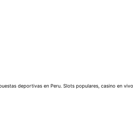
uestas deportivas en Peru. Slots populares, casino en vivo