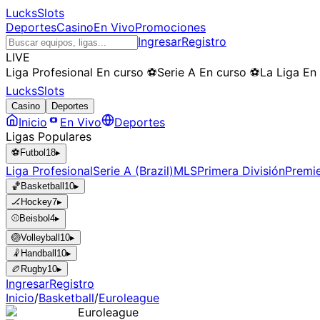
LucksSlots
Deportes
Casino
En Vivo
Promociones
Ingresar
Registro
LIVE
Liga Profesional
En curso
⚽
Serie A
En curso
⚽
La Liga
En
LucksSlots
Casino
Deportes
Inicio
En Vivo
Deportes
Ligas Populares
⚽
Futbol
18
▸
Liga Profesional
Serie A (Brazil)
MLS
Primera División
Premi
🏀
Basketball
10
▸
🏒
Hockey
7
▸
⚾
Beisbol
4
▸
🏐
Volleyball
10
▸
🤾
Handball
10
▸
🏉
Rugby
10
▸
Ingresar
Registro
Inicio
/
Basketball
/
Euroleague
Euroleague