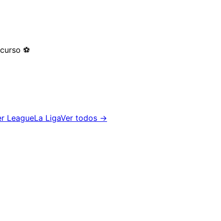
 curso
⚽
er League
La Liga
Ver todos →