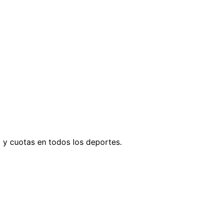
 y cuotas en todos los deportes.