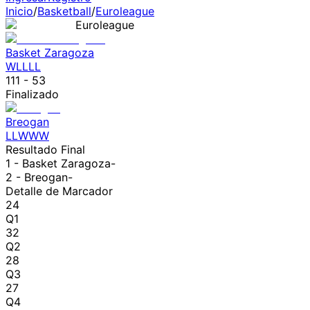
Inicio
/
Basketball
/
Euroleague
Euroleague
Basket Zaragoza
W
L
L
L
L
111
-
53
Finalizado
Breogan
L
L
W
W
W
Resultado Final
1 -
Basket Zaragoza
-
2 -
Breogan
-
Detalle de Marcador
24
Q1
32
Q2
28
Q3
27
Q4