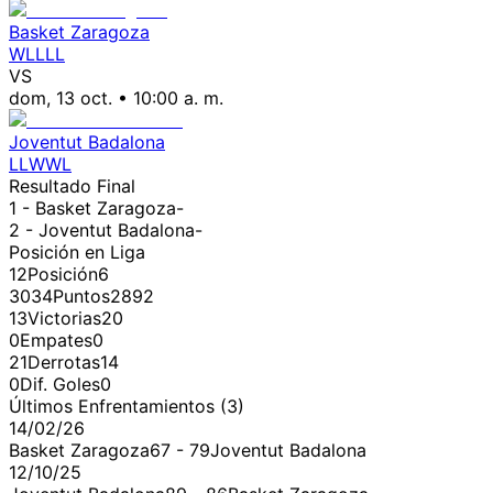
Basket Zaragoza
W
L
L
L
L
VS
dom, 13 oct.
•
10:00 a. m.
Joventut Badalona
L
L
W
W
L
Resultado Final
1 -
Basket Zaragoza
-
2 -
Joventut Badalona
-
Posición en Liga
12
Posición
6
3034
Puntos
2892
13
Victorias
20
0
Empates
0
21
Derrotas
14
0
Dif. Goles
0
Últimos Enfrentamientos (
3
)
14/02/26
Basket Zaragoza
67
-
79
Joventut Badalona
12/10/25