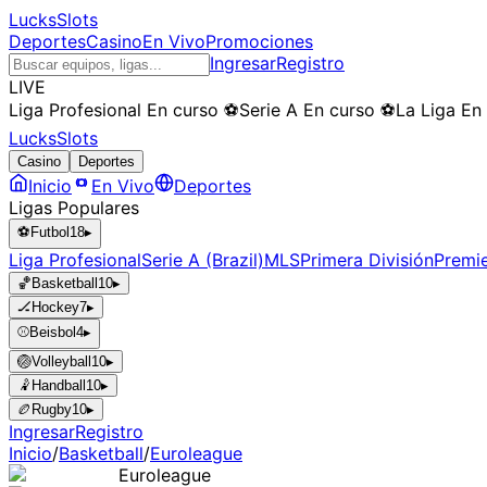
LucksSlots
Deportes
Casino
En Vivo
Promociones
Ingresar
Registro
LIVE
Liga Profesional
En curso
⚽
Serie A
En curso
⚽
La Liga
En
LucksSlots
Casino
Deportes
Inicio
En Vivo
Deportes
Ligas Populares
⚽
Futbol
18
▸
Liga Profesional
Serie A (Brazil)
MLS
Primera División
Premi
🏀
Basketball
10
▸
🏒
Hockey
7
▸
⚾
Beisbol
4
▸
🏐
Volleyball
10
▸
🤾
Handball
10
▸
🏉
Rugby
10
▸
Ingresar
Registro
Inicio
/
Basketball
/
Euroleague
Euroleague