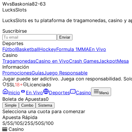
W
vs
Baskonia
82-63
LucksSlots
LucksSlots es tu plataforma de tragamonedas, casino y ap
Suscribirse
Enviar
Deportes
Fútbol
Basketball
Hockey
Formula 1
MMA
En Vivo
Casino
Tragamonedas
Casino en Vivo
Crash Games
Jackpot
Mesa
Información
Promociones
Guías
Juego Responsable
Jugar puede ser adictivo. Juega con responsabilidad. Sol
SSL
18+
Licenciado
Inicio
En Vivo
Deportes
Casino
Menú
Boleta de Apuestas
0
Simple
Combo
Sistema
Selecciona una cuota para comenzar
Apuesta Rápida
S/5
S/10
S/25
S/50
S/100
🎰 Casino