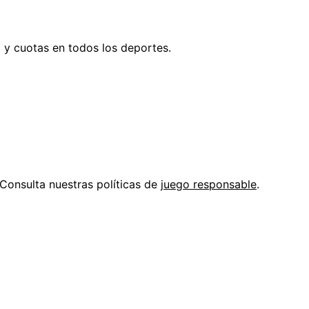
 y cuotas en todos los deportes.
Consulta nuestras políticas de
juego responsable
.