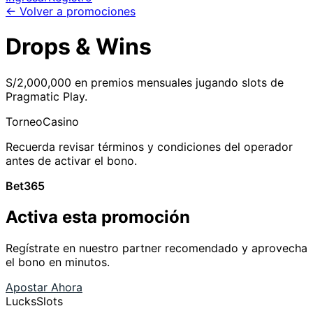
← Volver a promociones
Drops & Wins
S/2,000,000 en premios mensuales jugando slots de
Pragmatic Play.
Torneo
Casino
Recuerda revisar términos y condiciones del operador
antes de activar el bono.
Bet365
Activa esta promoción
Regístrate en nuestro partner recomendado y aprovecha
el bono en minutos.
Apostar Ahora
LucksSlots