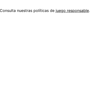
Consulta nuestras políticas de
juego responsable
.