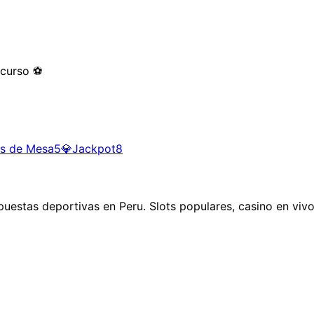
 curso
⚽
s de Mesa
5
💎
Jackpot
8
uestas deportivas en Peru. Slots populares, casino en vivo