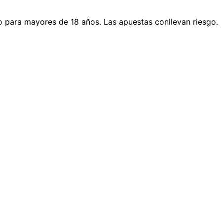
o para mayores de 18 años. Las apuestas conllevan riesgo. 