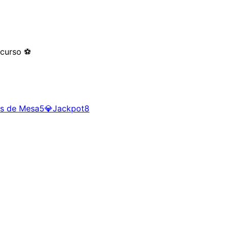
 curso
⚽
s de Mesa
5
💎
Jackpot
8