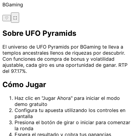
BGaming
♡
⛶
Sobre
UFO Pyramids
El universo de UFO Pyramids por BGaming te lleva a
templos ancestrales llenos de riquezas por descubrir.
Con funciones de compra de bonus y volatilidad
ajustable, cada giro es una oportunidad de ganar. RTP
del 97.17%.
Cómo Jugar
Haz clic en "Jugar Ahora" para iniciar el modo
demo gratuito
Configura tu apuesta utilizando los controles en
pantalla
Presiona el botón de girar o iniciar para comenzar
la ronda
Espera el resultado y cobra tus ganancias