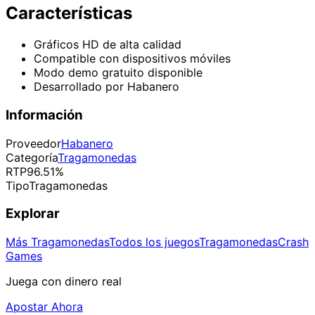
Características
Gráficos HD de alta calidad
Compatible con dispositivos móviles
Modo demo gratuito disponible
Desarrollado por
Habanero
Información
Proveedor
Habanero
Categoría
Tragamonedas
RTP
96.51
%
Tipo
Tragamonedas
Explorar
Más
Tragamonedas
Todos los juegos
Tragamonedas
Crash
Games
Juega con dinero real
Apostar Ahora