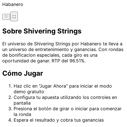
Habanero
♡
⛶
Sobre
Shivering Strings
El universo de Shivering Strings por Habanero te lleva a
un universo de entretenimiento y ganancias. Con rondas
de bonificacion especiales, cada giro es una
oportunidad de ganar. RTP del 96.51%.
Cómo Jugar
Haz clic en "Jugar Ahora" para iniciar el modo
demo gratuito
Configura tu apuesta utilizando los controles en
pantalla
Presiona el botón de girar o iniciar para comenzar
la ronda
Espera el resultado y cobra tus ganancias