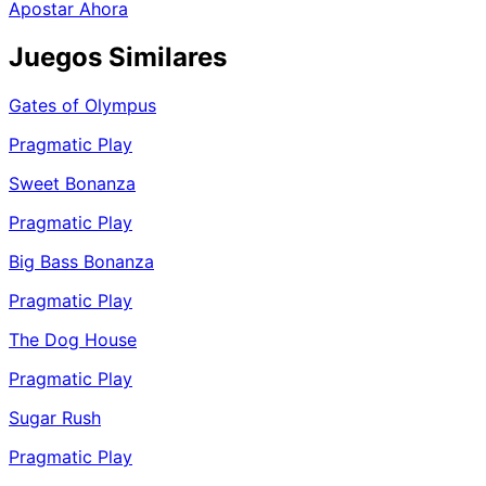
Apostar Ahora
Juegos Similares
Gates of Olympus
Pragmatic Play
Sweet Bonanza
Pragmatic Play
Big Bass Bonanza
Pragmatic Play
The Dog House
Pragmatic Play
Sugar Rush
Pragmatic Play