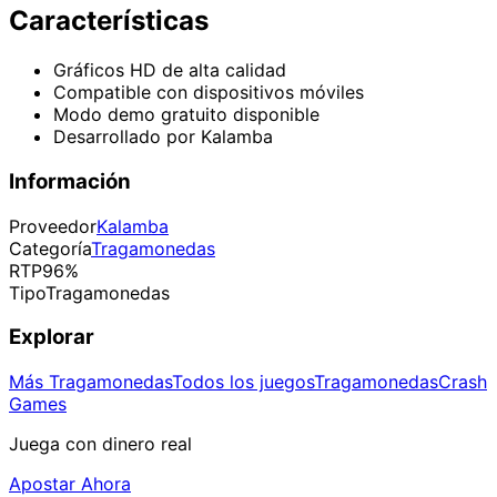
Características
Gráficos HD de alta calidad
Compatible con dispositivos móviles
Modo demo gratuito disponible
Desarrollado por
Kalamba
Información
Proveedor
Kalamba
Categoría
Tragamonedas
RTP
96
%
Tipo
Tragamonedas
Explorar
Más
Tragamonedas
Todos los juegos
Tragamonedas
Crash
Games
Juega con dinero real
Apostar Ahora