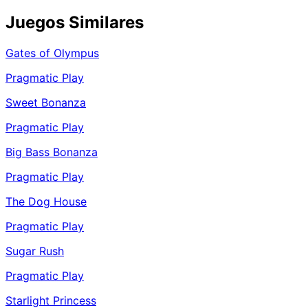
Juegos Similares
Gates of Olympus
Pragmatic Play
Sweet Bonanza
Pragmatic Play
Big Bass Bonanza
Pragmatic Play
The Dog House
Pragmatic Play
Sugar Rush
Pragmatic Play
Starlight Princess