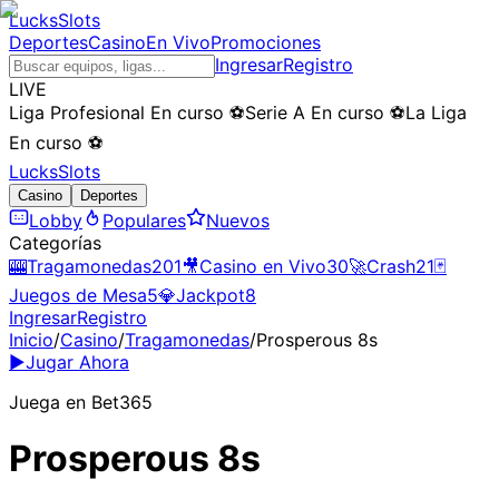
LucksSlots
Deportes
Casino
En Vivo
Promociones
Ingresar
Registro
LIVE
Liga Profesional
En curso
⚽
Serie A
En curso
⚽
La Liga
En curso
⚽
LucksSlots
Casino
Deportes
Lobby
Populares
Nuevos
Categorías
🎰
Tragamonedas
201
🎥
Casino en Vivo
30
🚀
Crash
21
🃏
Juegos de Mesa
5
💎
Jackpot
8
Ingresar
Registro
Inicio
/
Casino
/
Tragamonedas
/
Prosperous 8s
▶
Jugar Ahora
Juega en
Bet365
Prosperous 8s