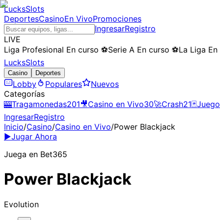
LucksSlots
Deportes
Casino
En Vivo
Promociones
Ingresar
Registro
LIVE
Liga Profesional
En curso
⚽
Serie A
En curso
⚽
La Liga
En
LucksSlots
Casino
Deportes
Lobby
Populares
Nuevos
Categorías
🎰
Tragamonedas
201
🎥
Casino en Vivo
30
🚀
Crash
21
🃏
Juego
Ingresar
Registro
Inicio
/
Casino
/
Casino en Vivo
/
Power Blackjack
▶
Jugar Ahora
Juega en
Bet365
Power Blackjack
Evolution