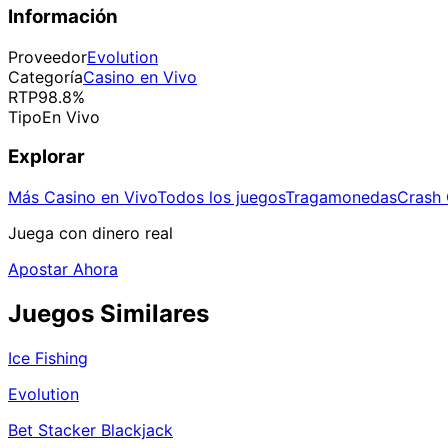
Información
Proveedor
Evolution
Categoría
Casino en Vivo
RTP
98.8
%
Tipo
En Vivo
Explorar
Más
Casino en Vivo
Todos los juegos
Tragamonedas
Crash
Juega con dinero real
Apostar Ahora
Juegos Similares
Ice Fishing
Evolution
Bet Stacker Blackjack