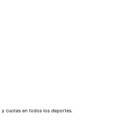
 y cuotas en todos los deportes.