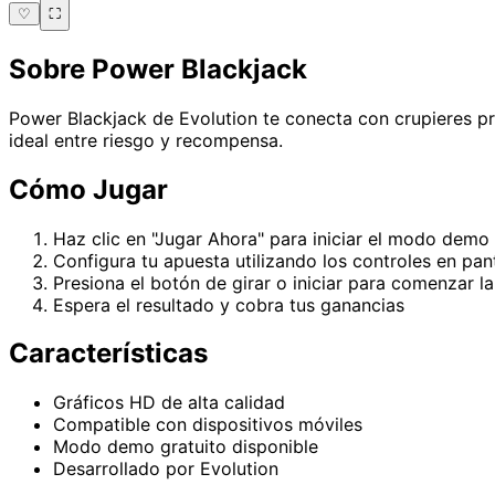
♡
⛶
Sobre
Power Blackjack
Power Blackjack de Evolution te conecta con crupieres pro
ideal entre riesgo y recompensa.
Cómo Jugar
Haz clic en "Jugar Ahora" para iniciar el modo demo 
Configura tu apuesta utilizando los controles en pant
Presiona el botón de girar o iniciar para comenzar l
Espera el resultado y cobra tus ganancias
Características
Gráficos HD de alta calidad
Compatible con dispositivos móviles
Modo demo gratuito disponible
Desarrollado por
Evolution