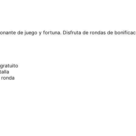
onante de juego y fortuna. Disfruta de rondas de bonifica
gratuito
alla
a ronda