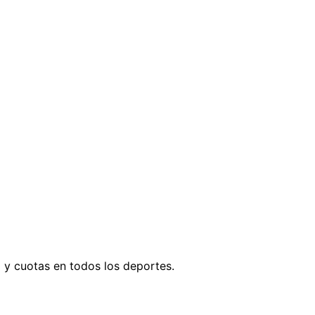
 y cuotas en todos los deportes.