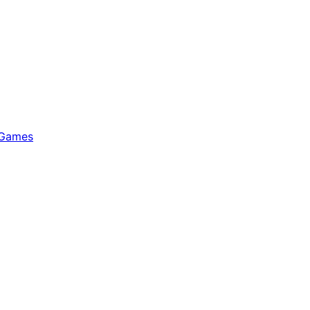
 Games