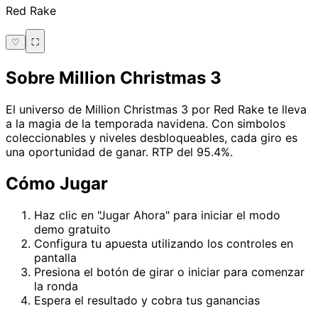
Red Rake
♡
⛶
Sobre
Million Christmas 3
El universo de Million Christmas 3 por Red Rake te lleva
a la magia de la temporada navidena. Con simbolos
coleccionables y niveles desbloqueables, cada giro es
una oportunidad de ganar. RTP del 95.4%.
Cómo Jugar
Haz clic en "Jugar Ahora" para iniciar el modo
demo gratuito
Configura tu apuesta utilizando los controles en
pantalla
Presiona el botón de girar o iniciar para comenzar
la ronda
Espera el resultado y cobra tus ganancias