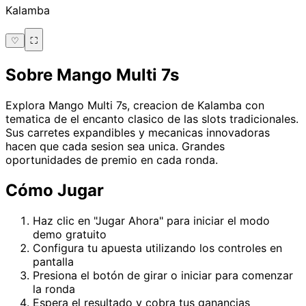
Kalamba
♡
⛶
Sobre
Mango Multi 7s
Explora Mango Multi 7s, creacion de Kalamba con
tematica de el encanto clasico de las slots tradicionales.
Sus carretes expandibles y mecanicas innovadoras
hacen que cada sesion sea unica. Grandes
oportunidades de premio en cada ronda.
Cómo Jugar
Haz clic en "Jugar Ahora" para iniciar el modo
demo gratuito
Configura tu apuesta utilizando los controles en
pantalla
Presiona el botón de girar o iniciar para comenzar
la ronda
Espera el resultado y cobra tus ganancias