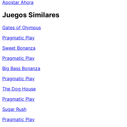
Apostar Ahora
Juegos Similares
Gates of Olympus
Pragmatic Play
Sweet Bonanza
Pragmatic Play
Big Bass Bonanza
Pragmatic Play
The Dog House
Pragmatic Play
Sugar Rush
Pragmatic Play