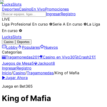
LucksSlots
Deportes
Casino
En Vivo
Promociones
Ingresar
Registro
LIVE
Liga Profesional
En curso
⚽
Serie A
En curso
⚽
La Liga
En curso
⚽
LucksSlots
Casino
Deportes
Lobby
Populares
Nuevos
Categorías
🎰
Tragamonedas
201
🎥
Casino en Vivo
30
🚀
Crash
21
🃏
Juegos de Mesa
5
💎
Jackpot
8
Ingresar
Registro
Inicio
/
Casino
/
Tragamonedas
/
King of Mafia
▶
Jugar Ahora
Juega en
Bet365
King of Mafia