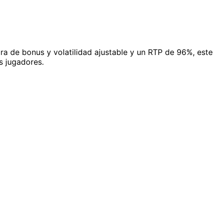
ra de bonus y volatilidad ajustable y un RTP de 96%, este
s jugadores.