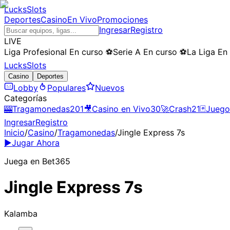
LucksSlots
Deportes
Casino
En Vivo
Promociones
Ingresar
Registro
LIVE
Liga Profesional
En curso
⚽
Serie A
En curso
⚽
La Liga
En
LucksSlots
Casino
Deportes
Lobby
Populares
Nuevos
Categorías
🎰
Tragamonedas
201
🎥
Casino en Vivo
30
🚀
Crash
21
🃏
Juego
Ingresar
Registro
Inicio
/
Casino
/
Tragamonedas
/
Jingle Express 7s
▶
Jugar Ahora
Juega en
Bet365
Jingle Express 7s
Kalamba