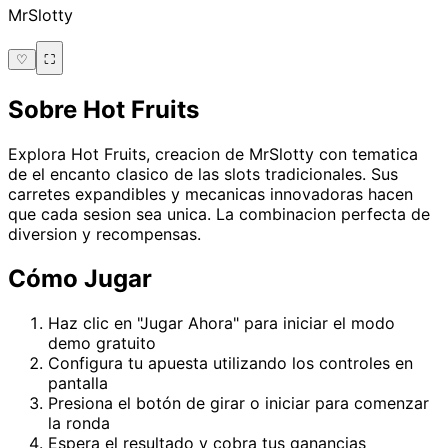
MrSlotty
♡
⛶
Sobre
Hot Fruits
Explora Hot Fruits, creacion de MrSlotty con tematica
de el encanto clasico de las slots tradicionales. Sus
carretes expandibles y mecanicas innovadoras hacen
que cada sesion sea unica. La combinacion perfecta de
diversion y recompensas.
Cómo Jugar
Haz clic en "Jugar Ahora" para iniciar el modo
demo gratuito
Configura tu apuesta utilizando los controles en
pantalla
Presiona el botón de girar o iniciar para comenzar
la ronda
Espera el resultado y cobra tus ganancias