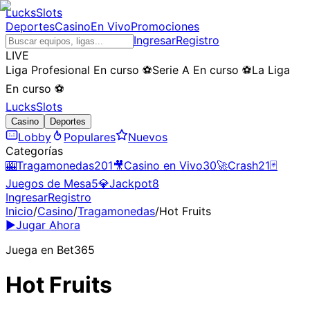
LucksSlots
Deportes
Casino
En Vivo
Promociones
Ingresar
Registro
LIVE
Liga Profesional
En curso
⚽
Serie A
En curso
⚽
La Liga
En curso
⚽
LucksSlots
Casino
Deportes
Lobby
Populares
Nuevos
Categorías
🎰
Tragamonedas
201
🎥
Casino en Vivo
30
🚀
Crash
21
🃏
Juegos de Mesa
5
💎
Jackpot
8
Ingresar
Registro
Inicio
/
Casino
/
Tragamonedas
/
Hot Fruits
▶
Jugar Ahora
Juega en
Bet365
Hot Fruits