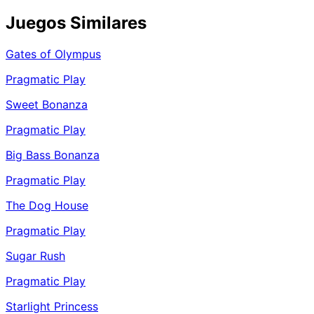
Juegos Similares
Gates of Olympus
Pragmatic Play
Sweet Bonanza
Pragmatic Play
Big Bass Bonanza
Pragmatic Play
The Dog House
Pragmatic Play
Sugar Rush
Pragmatic Play
Starlight Princess