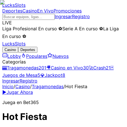
LucksSlots
Deportes
Casino
En Vivo
Promociones
Ingresar
Registro
LIVE
Liga Profesional
En curso
⚽
Serie A
En curso
⚽
La Liga
En curso
⚽
LucksSlots
Casino
Deportes
Lobby
Populares
Nuevos
Categorías
🎰
Tragamonedas
201
🎥
Casino en Vivo
30
🚀
Crash
21
🃏
Juegos de Mesa
5
💎
Jackpot
8
Ingresar
Registro
Inicio
/
Casino
/
Tragamonedas
/
Hot Fiesta
▶
Jugar Ahora
Juega en
Bet365
Hot Fiesta