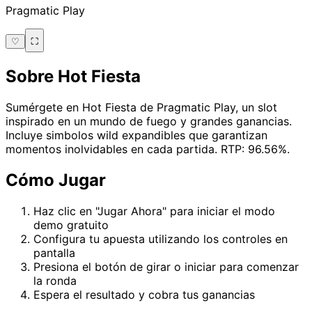
Pragmatic Play
♡
⛶
Sobre
Hot Fiesta
Sumérgete en Hot Fiesta de Pragmatic Play, un slot
inspirado en un mundo de fuego y grandes ganancias.
Incluye simbolos wild expandibles que garantizan
momentos inolvidables en cada partida. RTP: 96.56%.
Cómo Jugar
Haz clic en "Jugar Ahora" para iniciar el modo
demo gratuito
Configura tu apuesta utilizando los controles en
pantalla
Presiona el botón de girar o iniciar para comenzar
la ronda
Espera el resultado y cobra tus ganancias